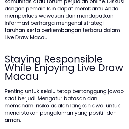
komunitas atau forum perjudian online. Diskusi
dengan pemain lain dapat membantu Anda
memperluas wawasan dan mendapatkan
informasi berharga mengenai strategi
taruhan serta perkembangan terbaru dalam
Live Draw Macau.
Staying Responsible
While Enjoying Live Draw
Macau
Penting untuk selalu tetap bertanggung jawab
saat berjudi. Mengatur batasan dan
memahami risiko adalah langkah awal untuk
menciptakan pengalaman yang positif dan
aman.