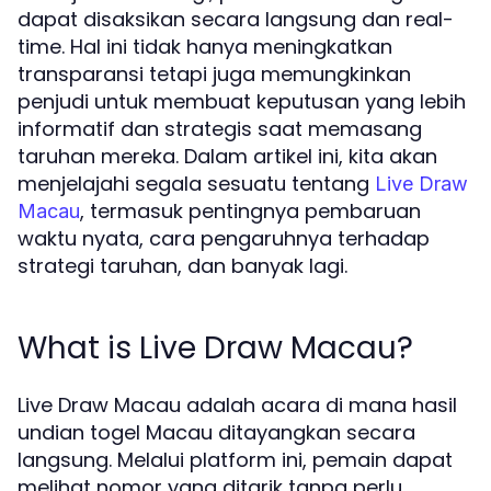
dapat disaksikan secara langsung dan real-
time. Hal ini tidak hanya meningkatkan
transparansi tetapi juga memungkinkan
penjudi untuk membuat keputusan yang lebih
informatif dan strategis saat memasang
taruhan mereka. Dalam artikel ini, kita akan
menjelajahi segala sesuatu tentang
Live Draw
, termasuk pentingnya pembaruan
Macau
waktu nyata, cara pengaruhnya terhadap
strategi taruhan, dan banyak lagi.
What is Live Draw Macau?
Live Draw Macau adalah acara di mana hasil
undian togel Macau ditayangkan secara
langsung. Melalui platform ini, pemain dapat
melihat nomor yang ditarik tanpa perlu