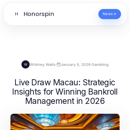
Honorspin
H
News
Whitney Watts
·
January 9, 2026
·
Gambling
W
Live Draw Macau: Strategic
Insights for Winning Bankroll
Management in 2026