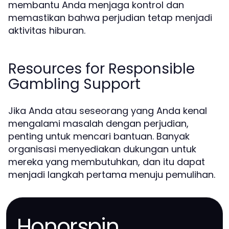
membantu Anda menjaga kontrol dan
memastikan bahwa perjudian tetap menjadi
aktivitas hiburan.
Resources for Responsible
Gambling Support
Jika Anda atau seseorang yang Anda kenal
mengalami masalah dengan perjudian,
penting untuk mencari bantuan. Banyak
organisasi menyediakan dukungan untuk
mereka yang membutuhkan, dan itu dapat
menjadi langkah pertama menuju pemulihan.
Honorspin