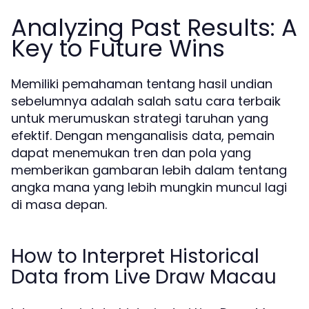
Analyzing Past Results: A
Key to Future Wins
Memiliki pemahaman tentang hasil undian
sebelumnya adalah salah satu cara terbaik
untuk merumuskan strategi taruhan yang
efektif. Dengan menganalisis data, pemain
dapat menemukan tren dan pola yang
memberikan gambaran lebih dalam tentang
angka mana yang lebih mungkin muncul lagi
di masa depan.
How to Interpret Historical
Data from Live Draw Macau