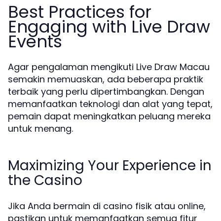
Best Practices for
Engaging with Live Draw
Events
Agar pengalaman mengikuti Live Draw Macau
semakin memuaskan, ada beberapa praktik
terbaik yang perlu dipertimbangkan. Dengan
memanfaatkan teknologi dan alat yang tepat,
pemain dapat meningkatkan peluang mereka
untuk menang.
Maximizing Your Experience in
the Casino
Jika Anda bermain di casino fisik atau online,
pastikan untuk memanfaatkan semua fitur