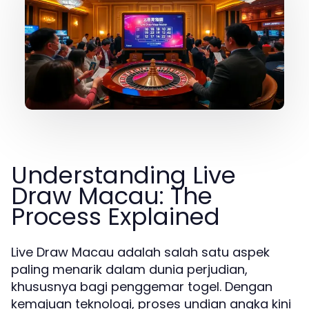
Understanding Live
Draw Macau: The
Process Explained
Live Draw Macau adalah salah satu aspek
paling menarik dalam dunia perjudian,
khususnya bagi penggemar togel. Dengan
kemajuan teknologi, proses undian angka kini