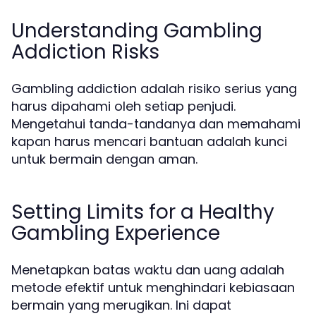
Understanding Gambling
Addiction Risks
Gambling addiction adalah risiko serius yang
harus dipahami oleh setiap penjudi.
Mengetahui tanda-tandanya dan memahami
kapan harus mencari bantuan adalah kunci
untuk bermain dengan aman.
Setting Limits for a Healthy
Gambling Experience
Menetapkan batas waktu dan uang adalah
metode efektif untuk menghindari kebiasaan
bermain yang merugikan. Ini dapat