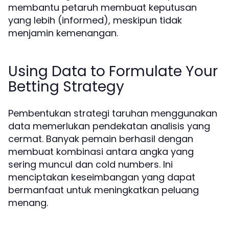
membantu petaruh membuat keputusan
yang lebih (informed), meskipun tidak
menjamin kemenangan.
Using Data to Formulate Your
Betting Strategy
Pembentukan strategi taruhan menggunakan
data memerlukan pendekatan analisis yang
cermat. Banyak pemain berhasil dengan
membuat kombinasi antara angka yang
sering muncul dan cold numbers. Ini
menciptakan keseimbangan yang dapat
bermanfaat untuk meningkatkan peluang
menang.