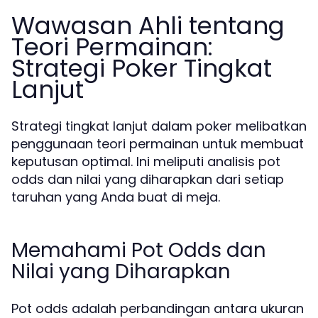
Wawasan Ahli tentang
Teori Permainan:
Strategi Poker Tingkat
Lanjut
Strategi tingkat lanjut dalam poker melibatkan
penggunaan teori permainan untuk membuat
keputusan optimal. Ini meliputi analisis pot
odds dan nilai yang diharapkan dari setiap
taruhan yang Anda buat di meja.
Memahami Pot Odds dan
Nilai yang Diharapkan
Pot odds adalah perbandingan antara ukuran