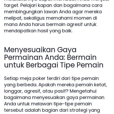
target. Pelajari kapan dan bagaimana cara
membingungkan lawan Anda agar mereka
melipat, sekaligus memahami momen di
mana Anda harus bermain agresif untuk
mendapatkan hasil yang baik.
Menyesuaikan Gaya
Permainan Anda: Bermain
untuk Berbagai Tipe Pemain
Setiap meja poker terdiri dari tipe pemain
yang berbeda. Apakah mereka pemain ketat,
longgar, agresif, atau pasif? Mengetahui
bagaimana menyesuaikan gaya permainan
Anda untuk melawan tipe-tipe pemain
tersebut adalah bagian dari strategi yang