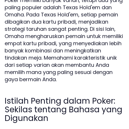
Poker memiliki banyak varian, tetapi dua yang
paling populer adalah Texas Hold'em dan
Omaha. Pada Texas Hold'em, setiap pemain
dibagikan dua kartu pribadi, menjadikan
strategi taruhan sangat penting. Di sisi lain,
Omaha mengharuskan pemain untuk memiliki
empat kartu pribadi, yang menyediakan lebih
banyak kombinasi dan meningkatkan
tindakan meja. Memahami karakteristik unik
dari setiap varian akan membantu Anda
memilih mana yang paling sesuai dengan
gaya bermain Anda.
Istilah Penting dalam Poker:
Sekilas tentang Bahasa yang
Digunakan